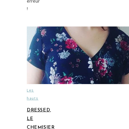
erreur
!
Les
hauts
DRESSED,
LE
CHEMISIER