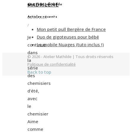
@atelier_mathilde
MADRILÈNE
28/05/2020
Articles récents
/
Mon petit pull Bergère de France
Duo de gigoteuses pour bébé
Je
Le mobile Nuages (tuto inclus !)
continue
dans
© 2026 - Atelier Mathilde | Tous droits réservés
la
Politique de confidentialité
série
Back to top
des
chemisiers
d'été,
avec
le
chemisier
Aime
comme