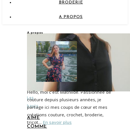
BRODERIE
A PROPOS
A propos
Hello, moi c’est Mathilde. Passionnée de
Les
couture depuis plusieurs années, je
hauts
partage ici mes coups de cœur et mes
créations couture, crochet, broderie,
AIME
tricot…
En savoir plus
COMME