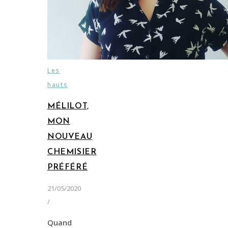
Les
hauts
MÉLILOT,
MON
NOUVEAU
CHEMISIER
PRÉFÉRÉ
21/05/2020
/
Quand