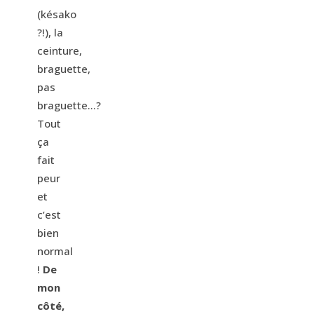
(késako
?!), la
ceinture,
braguette,
pas
braguette…?
Tout
ça
fait
peur
et
c’est
bien
normal
!
De
mon
côté,