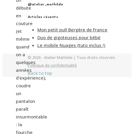
on
@atelier_mathilde
débute
en
Articles récents
couture
Mon petit pull Bergère de France
(et
Duo de gigoteuses pour bébé
même
Le mobile Nuages (tuto inclus !)
quand
on a
© 2026 - Atelier Mathilde | Tous droits réservés
quelques
Politique de confidentialité
années
Back to top
d’expérience),
coudre
un
pantalon
paraît
insurmontable
: la
fourche