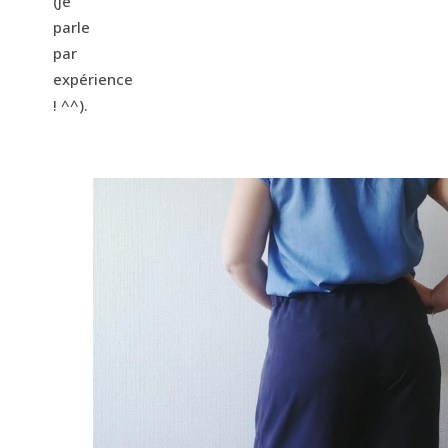
(je
parle
par
expérience
! ^^).