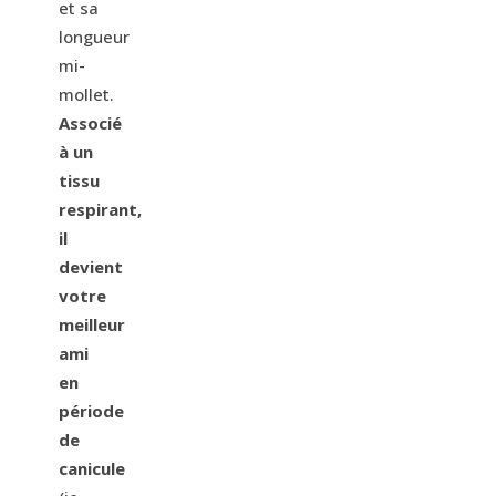
et sa
longueur
mi-
mollet.
Associé
à un
tissu
respirant,
il
devient
votre
meilleur
ami
en
période
de
canicule