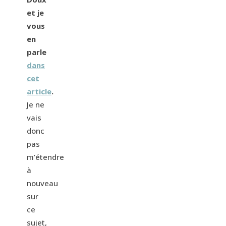
et je
vous
en
parle
dans
cet
article
.
Je ne
vais
donc
pas
m’étendre
à
nouveau
sur
ce
sujet,