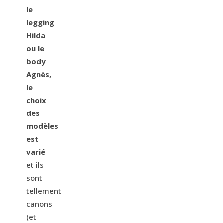
le
legging
Hilda
ou le
body
Agnès,
le
choix
des
modèles
est
varié
et ils
sont
tellement
canons
(et