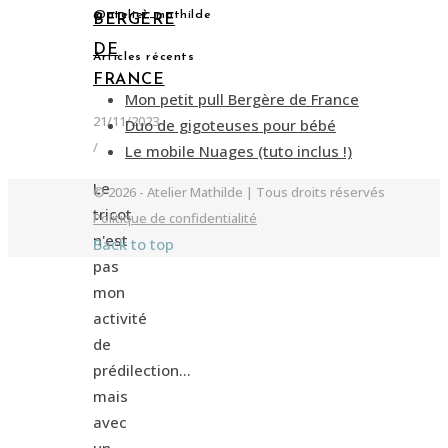
@atelier_mathilde
BERGÈRE
DE
Articles récents
FRANCE
Mon petit pull Bergère de France
21/11/2023
Duo de gigoteuses pour bébé
/
Le mobile Nuages (tuto inclus !)
Le
© 2026 - Atelier Mathilde | Tous droits réservés
tricot
Politique de confidentialité
n'est
Back to top
pas
mon
activité
de
prédilection...
mais
avec