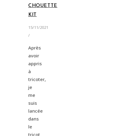
CHOUETTE
KIT
15/11/2021
/
Après
avoir
appris
à
tricoter,
je
me
suis
lancée
dans
le
tricot