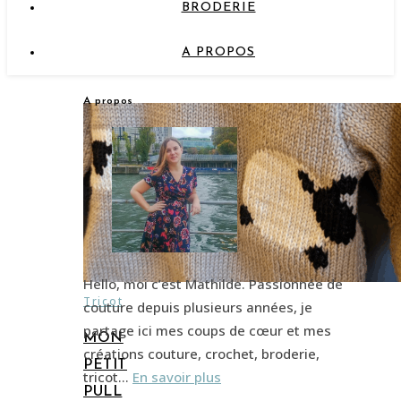
BRODERIE
A PROPOS
A propos
Hello, moi c’est Mathilde. Passionnée de
Tricot
couture depuis plusieurs années, je
partage ici mes coups de cœur et mes
MON
créations couture, crochet, broderie,
PETIT
tricot…
En savoir plus
PULL