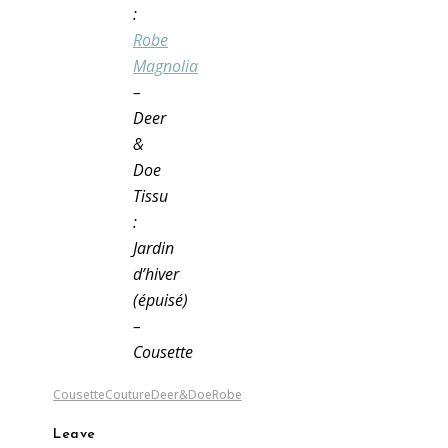
:
Robe
Magnolia
–
Deer
&
Doe
Tissu
:
Jardin
d’hiver
(épuisé)
–
Cousette
Cousette
Couture
Deer&Doe
Robe
Leave