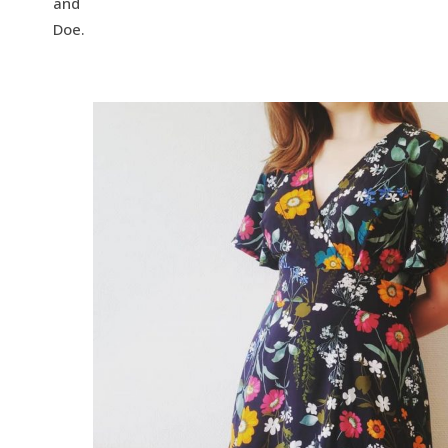
and
Doe.