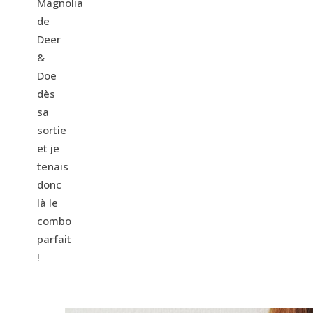
Magnolia
de
Deer
&
Doe
dès
sa
sortie
et je
tenais
donc
là le
combo
parfait
!