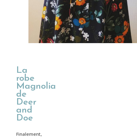
La
robe
Magnolia
de
Deer
and
Doe
Finalement,