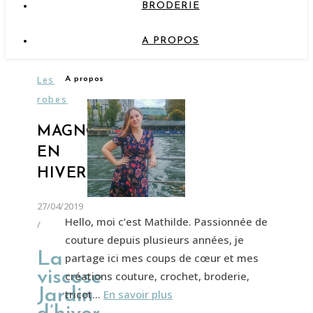
BRODERIE
A PROPOS
Les
A propos
robes
MAGNOLIA
EN
HIVER…
27/04/2019
Hello, moi c’est Mathilde. Passionnée de
/
couture depuis plusieurs années, je
La
partage ici mes coups de cœur et mes
viscose
créations couture, crochet, broderie,
Jardin
tricot…
En savoir plus