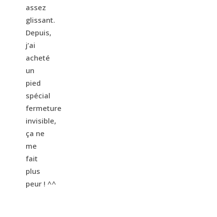
assez
glissant.
Depuis,
j’ai
acheté
un
pied
spécial
fermeture
invisible,
ça ne
me
fait
plus
peur ! ^^