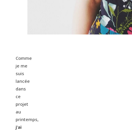
Comme
je me
suis
lancée
dans
ce
projet
au
printemps,
j’ai