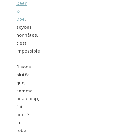
Deer
&
Doe
,
soyons
honnêtes,
c’est
impossible
!
Disons
plutôt
que,
comme
beaucoup,
j’ai
adoré
la
robe