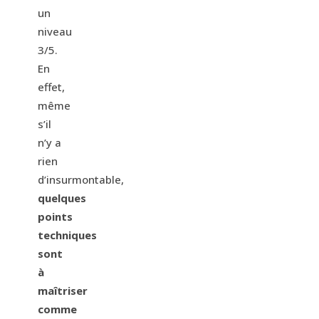
un
niveau
3/5.
En
effet,
même
s’il
n’y a
rien
d’insurmontable,
quelques
points
techniques
sont
à
maîtriser
comme