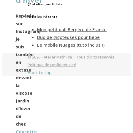
d’hiver
@atelier_mathilde
Repérée
Articles récents
sur
Mon petit pull Bergère de France
Instagram,
Duo de gigoteuses pour bébé
je
Le mobile Nuages (tuto inclus !)
suis
tombée
© 2026 - Atelier Mathilde | Tous droits réservés
en
Politique de confidentialité
extase
Back to top
devant
la
viscose
Jardin
d’hiver
de
chez
Cousette