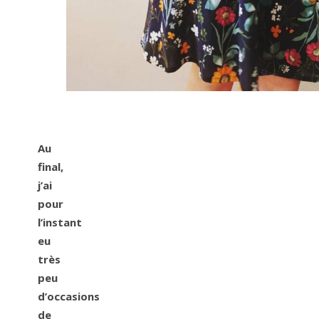
Au
final,
j’ai
pour
l’instant
eu
très
peu
d’occasions
de