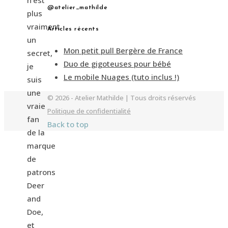
n’est
@atelier_mathilde
plus
vraiment
Articles récents
un
Mon petit pull Bergère de France
secret,
Duo de gigoteuses pour bébé
je
Le mobile Nuages (tuto inclus !)
suis
une
© 2026 - Atelier Mathilde | Tous droits réservés
vraie
Politique de confidentialité
fan
Back to top
de la
marque
de
patrons
Deer
and
Doe,
et