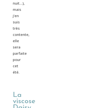
nuit…),
mais
j’en
suis
très
contente,
elle
sera
parfaite
pour
cet
été.
La
viscose
Daisy