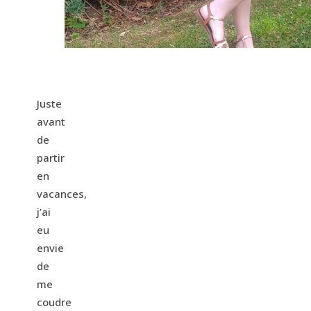
Juste
avant
de
partir
en
vacances,
j’ai
eu
envie
de
me
coudre