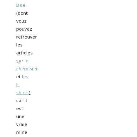
Doe
(dont
vous
pouvez
retrouver
les
articles
sur
le
chemisier
et
les
t-
shirts
),
car il
est
une
vraie
mine