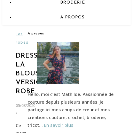
BRODERIE
A PROPOS
Les
A propos
robes
DRESSED,
LA
BLOUSE
VERSION
ROBE
Hello, moi c’est Mathilde. Passionnée de
couture depuis plusieurs années, je
05/08/2020
partage ici mes coups de cœur et mes
/
créations couture, crochet, broderie,
tricot…
En savoir plus
Ce