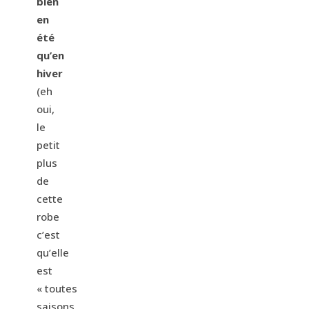
bien
en
été
qu’en
hiver
(eh
oui,
le
petit
plus
de
cette
robe
c’est
qu’elle
est
« toutes
saisons