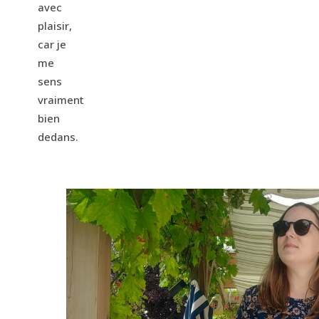
avec
plaisir,
car je
me
sens
vraiment
bien
dedans.