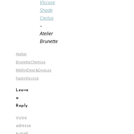
Viscose
Shade
Cactus
–
Atelier
Brunette
Atelier
Brunette
Chemise
Mélilot
Deer&Doe
Les
hauts
Viscose
Leave
a
Reply
Votre
adresse
e-mail