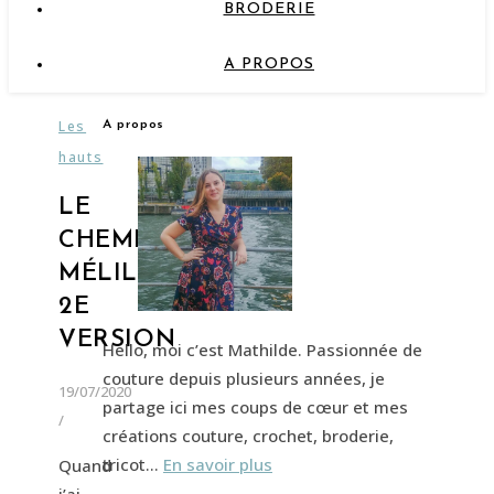
BRODERIE
A PROPOS
Les
A propos
hauts
LE
CHEMISIER
MÉLILOT,
2E
VERSION
Hello, moi c’est Mathilde. Passionnée de
couture depuis plusieurs années, je
19/07/2020
partage ici mes coups de cœur et mes
/
créations couture, crochet, broderie,
tricot…
En savoir plus
Quand