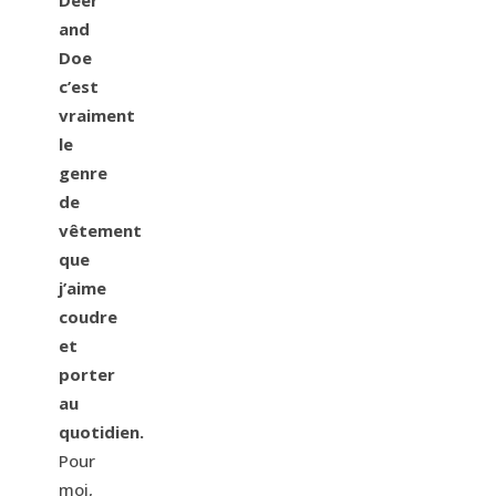
Deer
and
Doe
c’est
vraiment
le
genre
de
vêtement
que
j’aime
coudre
et
porter
au
quotidien.
Pour
moi,