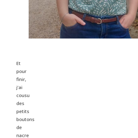
Et
pour
finir,
j’ai
cousu
des
petits
boutons
de
nacre