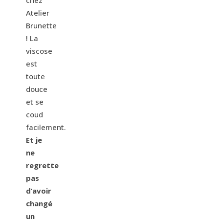
chez
Atelier
Brunette
! La
viscose
est
toute
douce
et se
coud
facilement.
Et je
ne
regrette
pas
d’avoir
changé
un