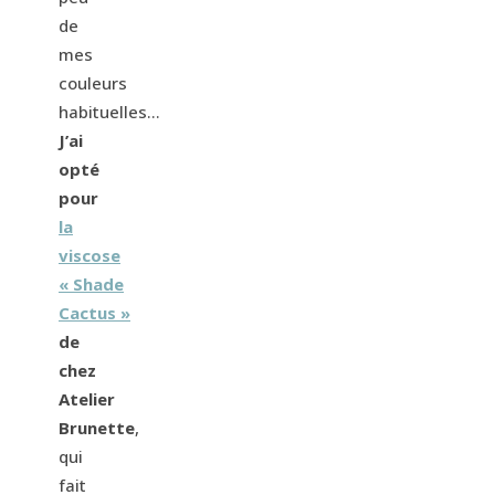
de
mes
couleurs
habituelles…
J’ai
opté
pour
la
viscose
« Shade
Cactus »
de
chez
Atelier
Brunette
,
qui
fait