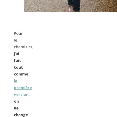
Pour
le
chemisier,
j’ai
fait
tout
comme
la
première
version
,
on
ne
change