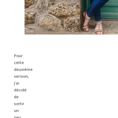
Pour
cette
deuxième
version,
j’ai
décidé
de
sortir
un
peu