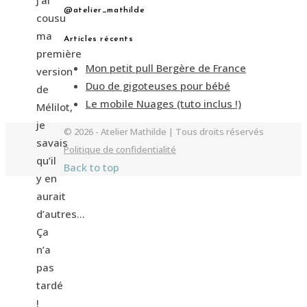
j’ai
@atelier_mathilde
cousu
ma
Articles récents
première
Mon petit pull Bergère de France
version
Duo de gigoteuses pour bébé
de
Le mobile Nuages (tuto inclus !)
Mélilot,
je
© 2026 - Atelier Mathilde | Tous droits réservés
savais
Politique de confidentialité
qu’il
Back to top
y en
aurait
d’autres…
Ça
n’a
pas
tardé
!