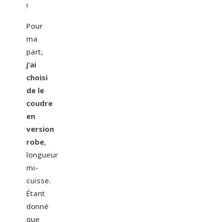
!
Pour
ma
part,
j’ai
choisi
de le
coudre
en
version
robe
,
longueur
mi-
cuisse.
Étant
donné
que