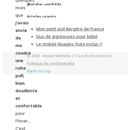
quelques
@atelier_mathilde
mois
que
Articles récents
j’avais
Mon petit pull Bergère de France
envie
Duo de gigoteuses pour bébé
de
Le mobile Nuages (tuto inclus !)
me
coudre
© 2026 - Atelier Mathilde | Tous droits réservés
une
Politique de confidentialité
robe
Back to top
pull,
bien
douillette
et
confortable
pour
l’hiver…
C’est