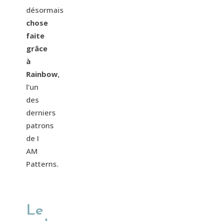
désormais
chose
faite
grâce
à
Rainbow
,
l’un
des
derniers
patrons
de I
AM
Patterns.
Le