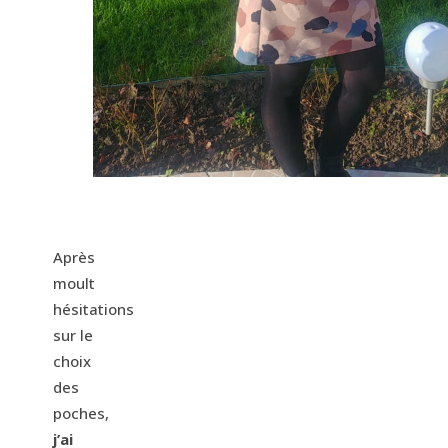
Après
moult
hésitations
sur le
choix
des
poches,
j’ai