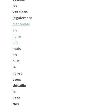
les
versions
(également
disponible
en
ligne
ici
),
mais
en
plus,
le
livret
vous
détaille
la
liste
des