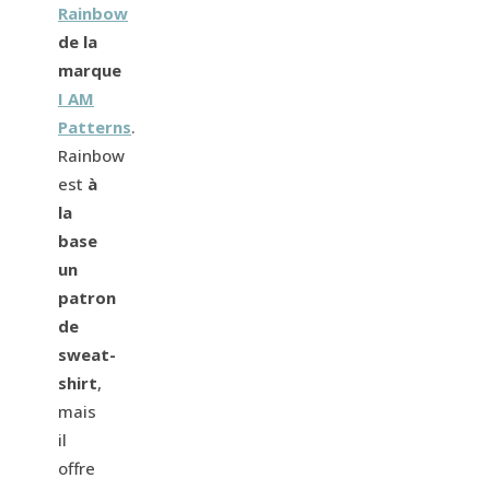
Rainbow
de la
marque
I AM
Patterns
.
Rainbow
est
à
la
base
un
patron
de
sweat-
shirt
,
mais
il
offre