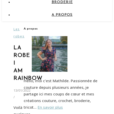
BRODERIE
A PROPOS
Les
A propos
robes
LA
ROBE
I
AM
RAINBOW
Hello, moi c’est Mathilde. Passionnée de
couture depuis plusieurs années, je
13/01/2022
partage ici mes coups de cœur et mes
/
créations couture, crochet, broderie,
tricot…
En savoir plus
Voilà