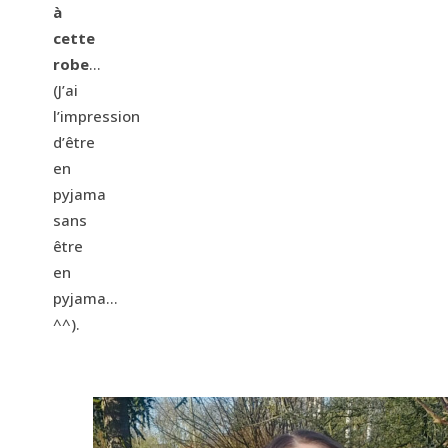
à
cette
robe
…
(J’ai
l’impression
d’être
en
pyjama
sans
être
en
pyjama…
^^).