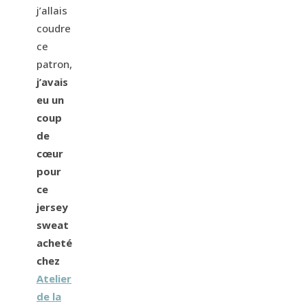
j’allais
coudre
ce
patron,
j’avais
eu un
coup
de
cœur
pour
ce
jersey
sweat
acheté
chez
Atelier
de la