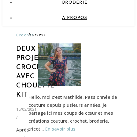
BRODERIE
A PROPOS
Crochet
A propos
DEUX
PROJETS
CROCHET
AVEC
CHOUETTE
KIT
Hello, moi c’est Mathilde. Passionnée de
couture depuis plusieurs années, je
15/03/2021
partage ici mes coups de cœur et mes
/
créations couture, crochet, broderie,
tricot…
En savoir plus
Après