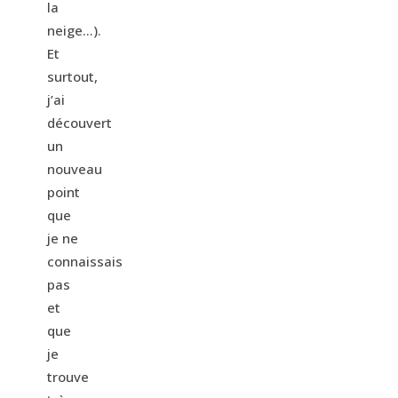
la
neige…).
Et
surtout,
j’ai
découvert
un
nouveau
point
que
je ne
connaissais
pas
et
que
je
trouve