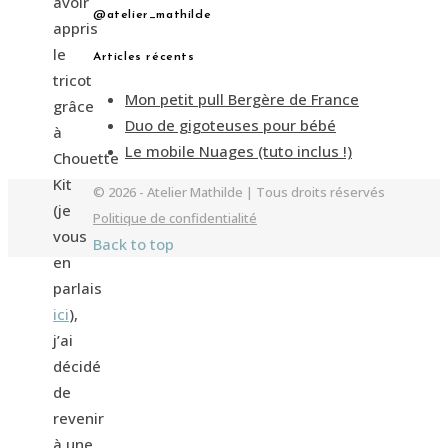
avoir
@atelier_mathilde
appris
le
Articles récents
tricot
Mon petit pull Bergère de France
grâce
Duo de gigoteuses pour bébé
à
Le mobile Nuages (tuto inclus !)
Chouette
Kit
© 2026 - Atelier Mathilde | Tous droits réservés
(je
Politique de confidentialité
vous
Back to top
en
parlais
ici
),
j’ai
décidé
de
revenir
à une