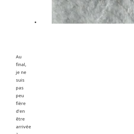
Au
final,
je ne
suis
pas
peu
fière
d’en
être
arrivée