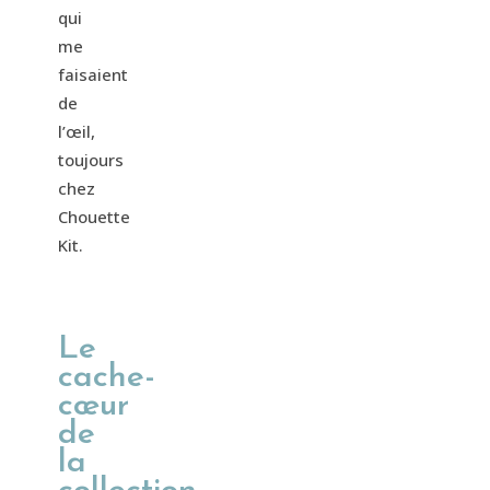
qui
me
faisaient
de
l’œil,
toujours
chez
Chouette
Kit.
Le
cache-
cœur
de
la