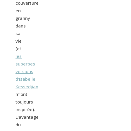
couverture
en
granny
dans
sa
vie
(et
les
superbes
versions
d’Isabelle
Kessedjian
m’ont
toujours
inspirée).
L’avantage
du