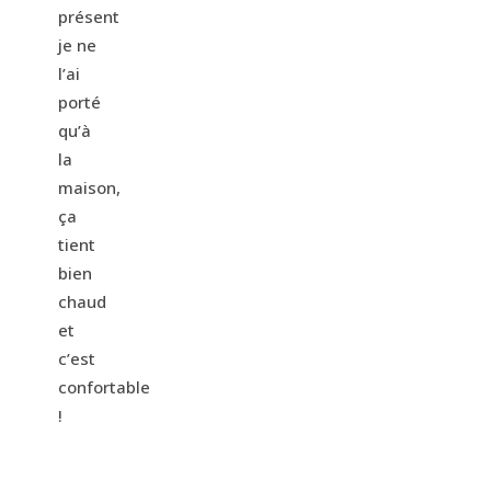
présent
je ne
l’ai
porté
qu’à
la
maison,
ça
tient
bien
chaud
et
c’est
confortable
!