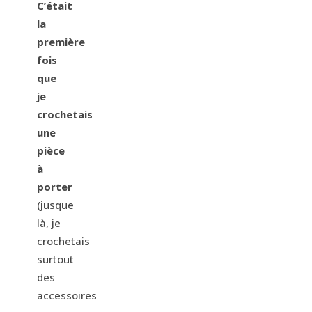
C’était
la
première
fois
que
je
crochetais
une
pièce
à
porter
(jusque
là, je
crochetais
surtout
des
accessoires