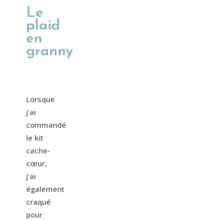
Le
plaid
en
granny
Lorsque
j’ai
commandé
le kit
cache-
cœur,
j’ai
également
craqué
pour