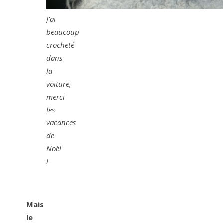
J’ai
beaucoup
crocheté
dans
la
voiture,
merci
les
vacances
de
Noël
!
Mais
le