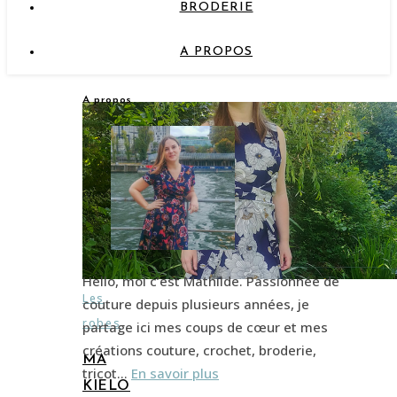
BRODERIE
A PROPOS
A propos
Hello, moi c’est Mathilde. Passionnée de
Les
couture depuis plusieurs années, je
robes
partage ici mes coups de cœur et mes
créations couture, crochet, broderie,
MA
tricot…
En savoir plus
KIELO