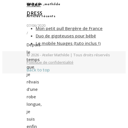
@atelier_mathilde
WRAP
DRESS
Articles récents
07/06/2020
Mon petit pull Bergère de France
/
Duo de gigoteuses pour bébé
Le mobile Nuages (tuto inclus !)
Depuis
le
© 2026 - Atelier Mathilde | Tous droits réservés
temps
Politique de confidentialité
que
Back to top
je
rêvais
d'une
robe
longue,
je
suis
enfin