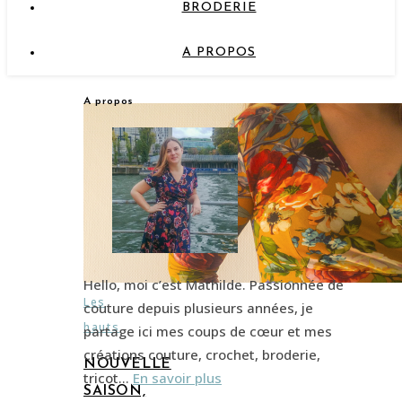
BRODERIE
A PROPOS
A propos
Hello, moi c’est Mathilde. Passionnée de
Les
couture depuis plusieurs années, je
hauts
partage ici mes coups de cœur et mes
créations couture, crochet, broderie,
NOUVELLE
tricot…
En savoir plus
SAISON,