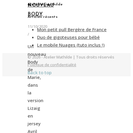
@atelier_mathilde
NOUVEAU
BODY
Articles récents
11/10/2020
Mon petit pull Bergère de France
/
Duo de gigoteuses pour bébé
Le mobile Nuages (tuto inclus !)
Un
nouveau
© 2026 - Atelier Mathilde | Tous droits réservés
Body
Politique de confidentialité
de
Back to top
Marie,
dans
la
version
Lizaig
en
jersey
Avril